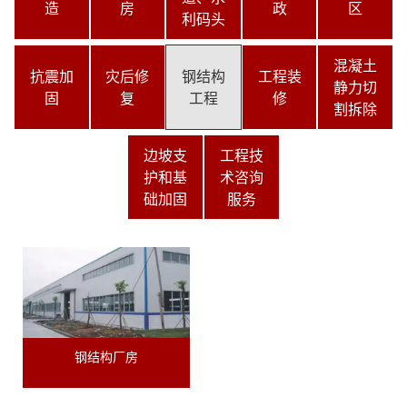
造
房
政
区
利码头
混凝土
抗震加
灾后修
钢结构
工程装
静力切
固
复
工程
修
割拆除
边坡支
工程技
护和基
术咨询
础加固
服务
钢结构厂房